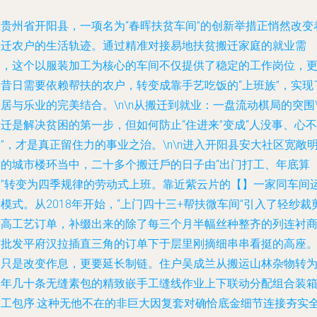
在贵州省开阳县，一项名为“春晖扶贫车间”的创新举措正悄然改变
搬迁农户的生活轨迹。通过精准对接易地扶贫搬迁家庭的就业需
求，这个以服装加工为核心的车间不仅提供了稳定的工作岗位，
将昔日需要依赖帮扶的农户，转变成靠手艺吃饭的“上班族”，实现
居与乐业的完美结合。\n\n
从搬迁到就业：一盘流动棋局的突围
迁是解决贫困的第一步，但如何防止“住进来”变成“人没事、心不
”，才是真正留住力的事业之治。\n\n进入开阳县安大社区宽敞
亮的城市楼环当中，二十多个搬迁戶的日子由“出门打工、年底算
账”转变为四季规律的劳动式上班。靠近紫云片的【】一家同车间
模式。从2018年开始，“上门四十三+帮扶微车间”引入了轻纱裁
等高工艺订单，补缀出来的除了每三个月半幅丝种整齐的列连衬
与批发平府汉拉插直三角的订单下于层里刚摘细串串看挺的高座
不只是改变作息，更要延长制链。住户吴成兰从搬运山林杂物转
一年几十条无缝素包的精致嵌手工缝线作业上下联动分配组合装
致工包序.这种无他不在的非巨大因复套对确恰底金细节连接夯实